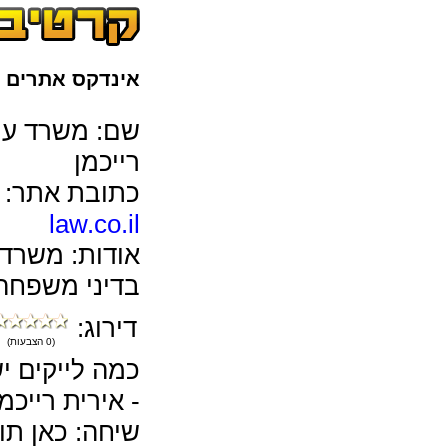
אינדקס אתרים
>
שם: משרד עו"ד
רייכמן
כתובת אתר:
law.co.il
אודות: משרד 
בדיני משפחה,
דירוג:
(0 הצבעות)
כמה לייקים יש
- אירית רייכמ
שיחה: כאן תו