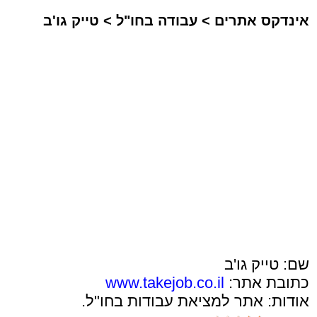
אינדקס אתרים
>
עבודה בחו"ל
>
טייק גו'ב
שם: טייק גו'ב
כתובת אתר:
www.takejob.co.il
אודות: אתר למציאת עבודות בחו"ל.