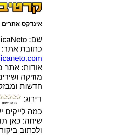
אינדקס אתרים
>
שם: MusicaNeto
כתובת אתר:
caneto.com/
אודות: אתר מ
מוזיקה ושירים 
חדשות ומבזקי
דירוג:
(0 הצבעות)
כמה לייקים יש לcaNeto
שיחה: כאן תו
ולכתוב ביקורות על to