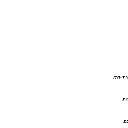
תי-דתי.
ות.
ם.