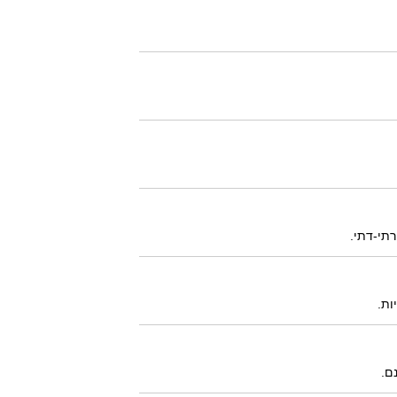
תי-דתי.
ות.
ם.